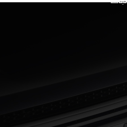
预约试驾
去App购
车